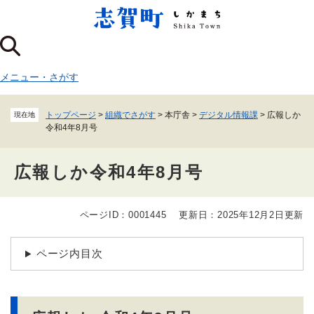
ペ
メニューを飛ばして本文へ
ー
ジ
の
先
メニュー
・
さがす
頭
で
す
トップページ
>
組織でさがす
>
本庁舎
>
デジタル情報課
>
広報しか
現在地
。
令和4年8月号
広報しか令和4年8月号
ページID：0001445
更新日：2025年12月2日更新
本
文
ページ内目次