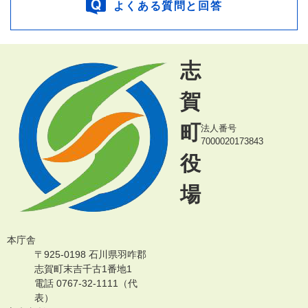
よくある質問と回答
志
賀
町
法人番号
7000020173843
役
場
本庁舎
〒925-0198 石川県羽咋郡
志賀町末吉千古1番地1
電話 0767-32-1111（代
表）