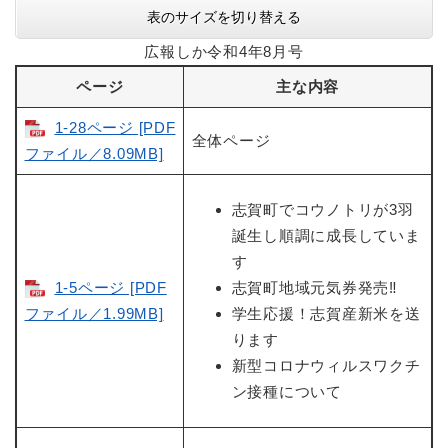
表のサイズを切り替える
広報しか令和4年8月号
ページ
主な内容
1-28ページ [PDF
全体ページ
ファイル／8.09MB]
志賀町でコウノトリが3羽
誕生し順調に成長していま
す
1-5ページ [PDF
志賀町地域元気券発売‼
ファイル／1.99MB]
学生応援！志賀産新米を送
ります
新型コロナウィルスワクチ
ン接種について