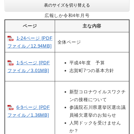
表のサイズを切り替える
広報しか令和4年月号
ページ
主な内容
1-24ページ [PDF
全体ページ
ファイル／12.94MB]
1-5ページ [PDF
平成4年度 予算
ファイル／3.01MB]
志賀町7つの基本方針
新型コロナウイルスワクチ
ンの接種について
6-9ページ [PDF
参議院石川県選挙区選出議
ファイル／1.36MB]
員補欠選挙のお知らせ
人間ドックを受けません
か？