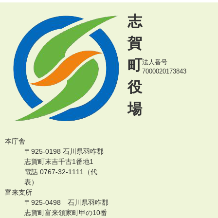
志
賀
町
法人番号
7000020173843
役
場
本庁舎
〒925-0198 石川県羽咋郡
志賀町末吉千古1番地1
電話 0767-32-1111（代
表）
富来支所
〒925-0498 石川県羽咋郡
志賀町富来領家町甲の10番