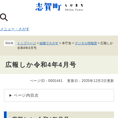
ペ
メニューを飛ばして本文へ
ー
ジ
の
先
メニュー
・
さがす
頭
で
す
トップページ
>
組織でさがす
>
本庁舎
>
デジタル情報課
>
広報しか
現在地
。
令和4年4月号
広報しか令和4年4月号
ページID：0001441
更新日：2025年12月2日更新
本
文
ページ内目次