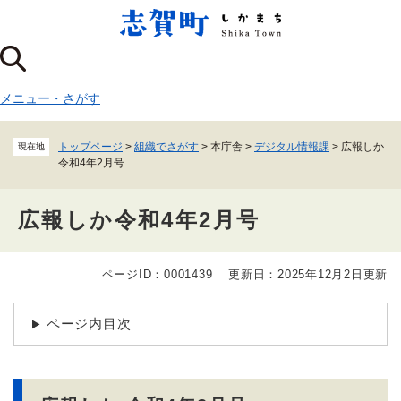
ペ
メニューを飛ばして本文へ
ー
ジ
の
先
メニュー
・
さがす
頭
で
す
トップページ
>
組織でさがす
>
本庁舎
>
デジタル情報課
>
広報しか
現在地
。
令和4年2月号
広報しか令和4年2月号
ページID：0001439
更新日：2025年12月2日更新
本
文
ページ内目次