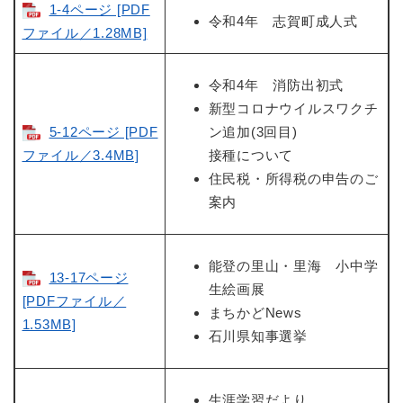
1-4ページ [PDF
令和4年 志賀町成人式
ファイル／1.28MB]
令和4年 消防出初式
新型コロナウイルスワクチ
5-12ページ [PDF
ン追加(3回目)
ファイル／3.4MB]
接種について
住民税・所得税の申告のご
案内
能登の里山・里海 小中学
13-17ページ
生絵画展
[PDFファイル／
まちかどNews
1.53MB]
石川県知事選挙
生涯学習だより