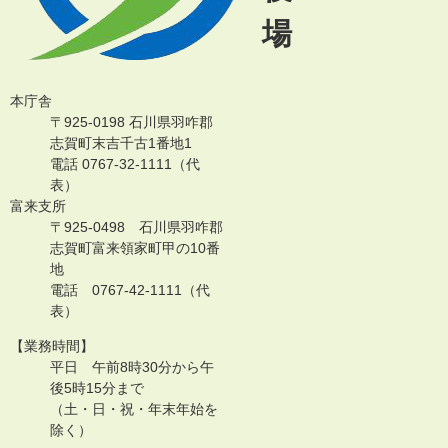
場
本庁舎
〒925-0198 石川県羽咋郡
志賀町末吉千古1番地1
電話 0767-32-1111（代
表）
富来支所
〒925-0498 石川県羽咋郡
志賀町富来領家町甲の10番
地
電話 0767-42-1111（代
表）
【業務時間】
平日 午前8時30分から午
後5時15分まで
（土・日・祝・年末年始を
除く）