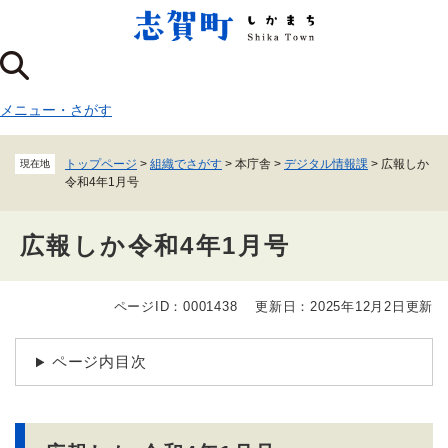
ペ
メニューを飛ばして本文へ
ー
ジ
の
先
メニュー
・
さがす
頭
で
す
トップページ
>
組織でさがす
>
本庁舎
>
デジタル情報課
>
広報しか
現在地
。
令和4年1月号
広報しか令和4年1月号
ページID：0001438
更新日：2025年12月2日更新
本
文
ページ内目次