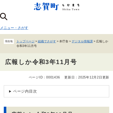
ペ
メニューを飛ばして本文へ
ー
ジ
の
先
メニュー
・
さがす
頭
で
す
トップページ
>
組織でさがす
>
本庁舎
>
デジタル情報課
>
広報しか
現在地
。
令和3年11月号
広報しか令和3年11月号
ページID：0001436
更新日：2025年12月2日更新
本
文
ページ内目次