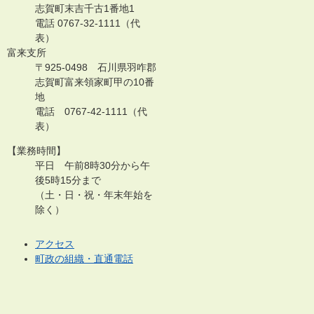
志賀町末吉千古1番地1
電話 0767-32-1111（代
表）
富来支所
〒925-0498 石川県羽咋郡
志賀町富来領家町甲の10番
地
電話 0767-42-1111（代
表）
【業務時間】
平日 午前8時30分から午
後5時15分まで
（土・日・祝・年末年始を
除く）
アクセス
町政の組織・直通電話