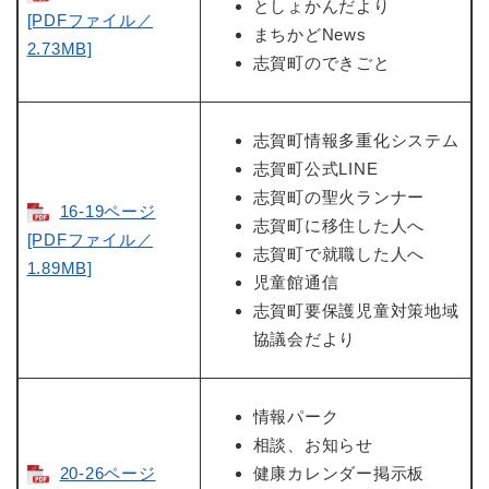
としょかんだより
[PDFファイル／
まちかどNews
2.73MB]
志賀町のできごと
志賀町情報多重化システム
志賀町公式LINE
志賀町の聖火ランナー
16-19ページ
志賀町に移住した人へ
[PDFファイル／
志賀町で就職した人へ
1.89MB]
児童館通信
志賀町要保護児童対策地域
協議会だより
情報パーク
相談、お知らせ
20-26ページ
健康カレンダー掲示板