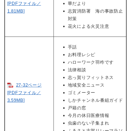
[PDFファイル／
華だより
1.81MB]
志賀消防署 海の事故防止
対策
花火による火災注意
手話
お料理レシピ
ハローワーク羽咋です
法律相談
志っ賀りフィットネス
27-32ページ
地域安全ニュース
[PDFファイル／
ゴミメーター
3.59MB]
しかチャンネル番組ガイド
戸籍の窓
今月の休日医療情報
虫歯のない子集まれ
ふるさと志賀リレーマラソ