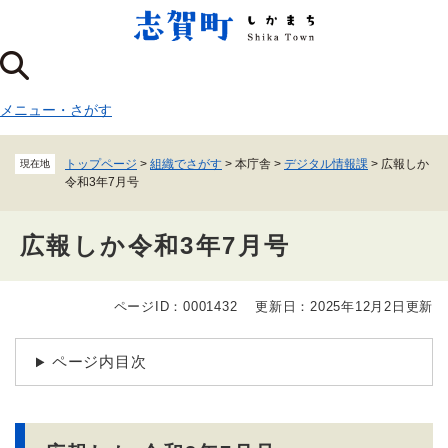
ペ
メニューを飛ばして本文へ
ー
ジ
の
先
メニュー
・
さがす
頭
で
す
トップページ
>
組織でさがす
>
本庁舎
>
デジタル情報課
>
広報しか
現在地
。
令和3年7月号
広報しか令和3年7月号
ページID：0001432
更新日：2025年12月2日更新
本
文
ページ内目次