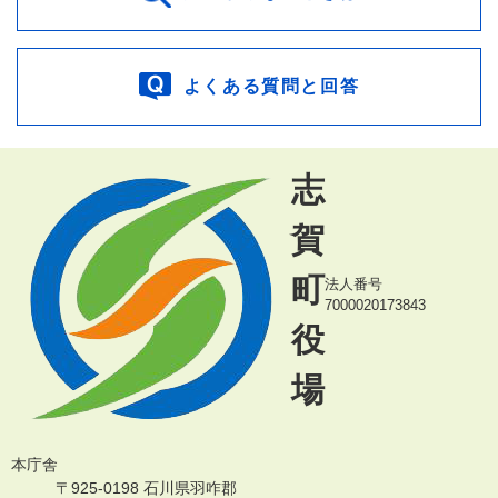
よくある質問と回答
志
賀
町
法人番号
7000020173843
役
場
本庁舎
〒925-0198 石川県羽咋郡