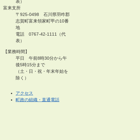
表）
富来支所
〒925-0498 石川県羽咋郡
志賀町富来領家町甲の10番
地
電話 0767-42-1111（代
表）
【業務時間】
平日 午前8時30分から午
後5時15分まで
（土・日・祝・年末年始を
除く）
アクセス
町政の組織・直通電話