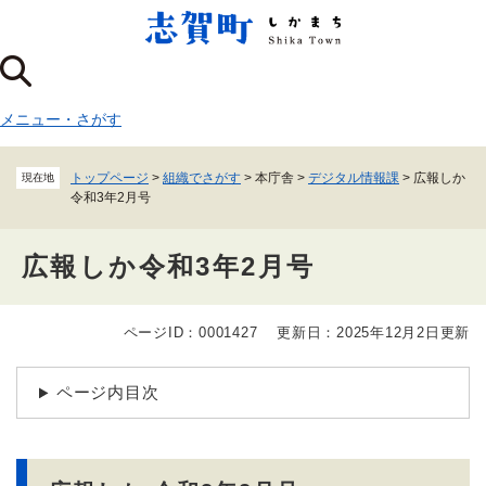
ペ
メニューを飛ばして本文へ
ー
ジ
の
先
メニュー
・
さがす
頭
で
す
トップページ
>
組織でさがす
>
本庁舎
>
デジタル情報課
>
広報しか
現在地
。
令和3年2月号
広報しか令和3年2月号
ページID：0001427
更新日：2025年12月2日更新
本
文
ページ内目次