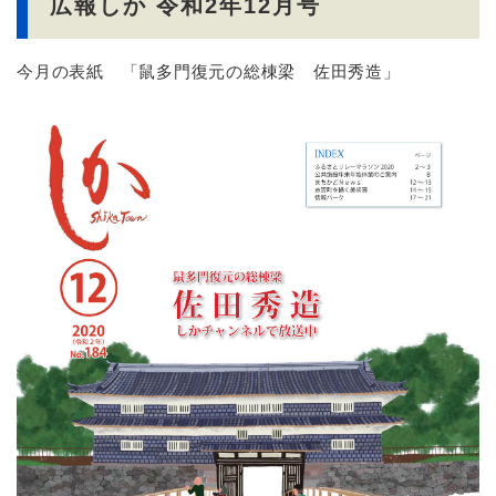
広報しか 令和2年12月号
今月の表紙 「鼠多門復元の総棟梁 佐田秀造」