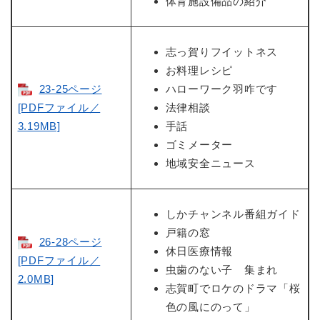
体育施設備品の紹介
志っ賀りフイットネス
お料理レシピ
23-25ページ
ハローワーク羽咋です
[PDFファイル／
法律相談
3.19MB]
手話
ゴミメーター
地域安全ニュース
しかチャンネル番組ガイド
戸籍の窓
26-28ページ
休日医療情報
[PDFファイル／
虫歯のない子 集まれ
2.0MB]
志賀町でロケのドラマ「桜
色の風にのって」