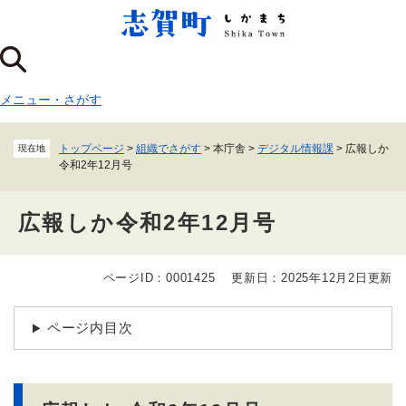
ペ
メニューを飛ばして本文へ
ー
ジ
の
先
メニュー
・
さがす
頭
で
す
トップページ
>
組織でさがす
>
本庁舎
>
デジタル情報課
>
広報しか
現在地
。
令和2年12月号
広報しか令和2年12月号
ページID：0001425
更新日：2025年12月2日更新
本
文
ページ内目次