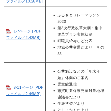
ファイル／10.28MB]
ふるさとリレーマラソン
2020
第3次行政改革大綱・集中
1-7ページ [PDF
改革プラン実施状況
ファイル／2.42MB]
町職員給与など公表
地域公共交通だより その
33
公共施設などの「年末年
始」休業のご案内
児童館通信
8-11ページ [PDF
志賀町要保護児童対策地域
ファイル／2.49MB]
協議会だより
生涯学習だより
としょかんだより