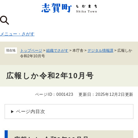
ペ
メニューを飛ばして本文へ
ー
ジ
の
先
メニュー
・
さがす
頭
で
す
トップページ
>
組織でさがす
>
本庁舎
>
デジタル情報課
>
広報しか
現在地
。
令和2年10月号
広報しか令和2年10月号
ページID：0001423
更新日：2025年12月2日更新
本
文
ページ内目次