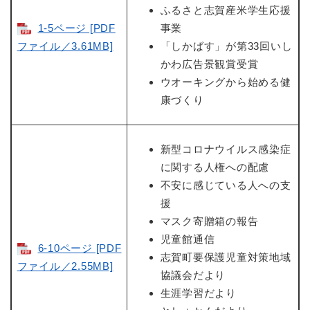
ふるさと志賀産米学生応援
1-5ページ [PDF
事業
ファイル／3.61MB]
「しかばす」が第33回いし
かわ広告景観賞受賞
ウオーキングから始める健
康づくり
新型コロナウイルス感染症
に関する人権への配慮
不安に感じている人への支
援
マスク寄贈箱の報告
児童館通信
6-10ページ [PDF
志賀町要保護児童対策地域
ファイル／2.55MB]
協議会だより
生涯学習だより