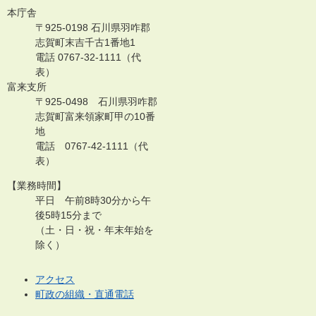
本庁舎
〒925-0198 石川県羽咋郡
志賀町末吉千古1番地1
電話 0767-32-1111（代
表）
富来支所
〒925-0498 石川県羽咋郡
志賀町富来領家町甲の10番
地
電話 0767-42-1111（代
表）
【業務時間】
平日 午前8時30分から午
後5時15分まで
（土・日・祝・年末年始を
除く）
アクセス
町政の組織・直通電話