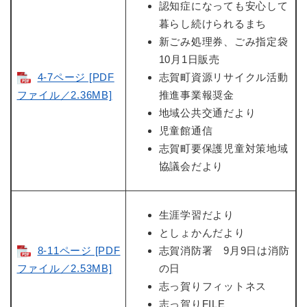
認知症になっても安心して
暮らし続けられるまち
新ごみ処理券、ごみ指定袋
10月1日販売
4-7ページ [PDF
志賀町資源リサイクル活動
ファイル／2.36MB]
推進事業報奨金
地域公共交通だより
児童館通信
志賀町要保護児童対策地域
協議会だより
生涯学習だより
としょかんだより
8-11ページ [PDF
志賀消防署 9月9日は消防
ファイル／2.53MB]
の日
志っ賀りフィットネス
志っ賀りFILE