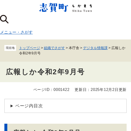
ペ
メニューを飛ばして本文へ
ー
ジ
の
先
メニュー
・
さがす
頭
で
す
トップページ
>
組織でさがす
>
本庁舎
>
デジタル情報課
>
広報しか
現在地
。
令和2年9月号
広報しか令和2年9月号
ページID：0001422
更新日：2025年12月2日更新
本
文
ページ内目次