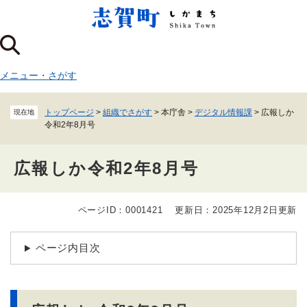
ペ
メニューを飛ばして本文へ
ー
ジ
の
先
メニュー
・
さがす
頭
で
す
トップページ
>
組織でさがす
>
本庁舎
>
デジタル情報課
>
広報しか
現在地
。
令和2年8月号
広報しか令和2年8月号
ページID：0001421
更新日：2025年12月2日更新
本
文
ページ内目次