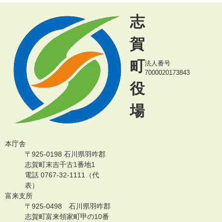
志
賀
町
法人番号
7000020173843
役
場
本庁舎
〒925-0198 石川県羽咋郡
志賀町末吉千古1番地1
電話 0767-32-1111（代
表）
富来支所
〒925-0498 石川県羽咋郡
志賀町富来領家町甲の10番