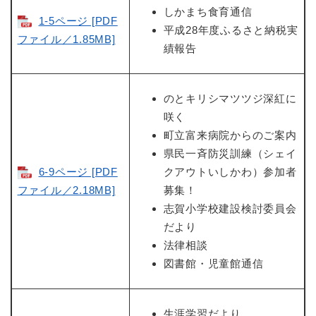
しかまち食育通信
1-5ページ [PDF
平成28年度ふるさと納税実
ファイル／1.85MB]
績報告
のとキリシマツツジ深紅に
咲く
町立富来病院からのご案内
県民一斉防災訓練（シェイ
6-9ページ [PDF
クアウトいしかわ）参加者
ファイル／2.18MB]
募集！
志賀小学校建設検討委員会
だより
法律相談
図書館・児童館通信
生涯学習だより