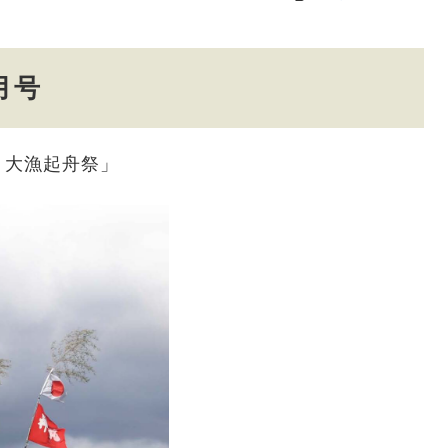
月号
う大漁起舟祭」