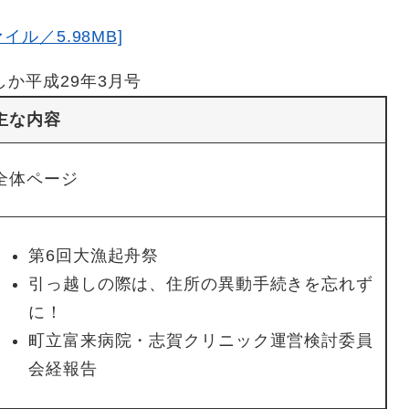
イル／5.98MB]
しか平成29年3月号
主な内容
全体ページ
第6回大漁起舟祭
引っ越しの際は、住所の異動手続きを忘れず
に！
町立富来病院・志賀クリニック運営検討委員
会経報告