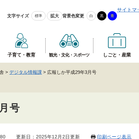
メニューを飛ばして本文へ
サイトマ
文字サイズ
拡大
背景色変更
標準
白
黒
青
子育て・教育
しごと・産業
観光・文化・スポーツ
舎
>
デジタル情報課
>
広報しか平成29年3月号
3月号
80
更新日：2025年12月2日更新
印刷ページ表示