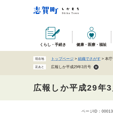
ペ
ー
ジ
の
先
頭
で
くらし・手続き
健康・医療・福祉
す
。
トップページ
>
組織でさがす
>
本庁
現在地
広報しか平成29年3月号
足あと
広報しか平成29年
ページID：00013
本