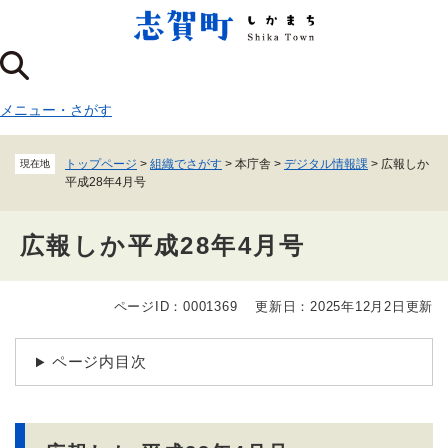
ペ
メニューを飛ばして本文へ
ー
ジ
の
先
メニュー
・
さがす
頭
で
す
トップページ
>
組織でさがす
>
本庁舎
>
デジタル情報課
>
広報しか
現在地
。
平成28年4月号
広報しか平成28年4月号
ページID：0001369
更新日：2025年12月2日更新
本
文
ページ内目次