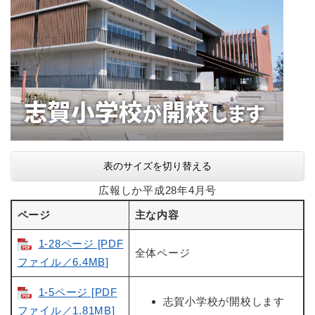
表のサイズを切り替える
広報しか平成28年4月号
ページ
主な内容
1-28ページ [PDF
全体ページ
ファイル／6.4MB]
1-5ページ [PDF
志賀小学校が開校します
ファイル／1.81MB]