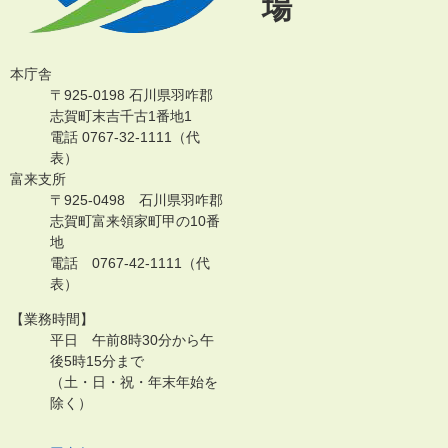
場
本庁舎
〒925-0198 石川県羽咋郡
志賀町末吉千古1番地1
電話 0767-32-1111（代
表）
富来支所
〒925-0498 石川県羽咋郡
志賀町富来領家町甲の10番
地
電話 0767-42-1111（代
表）
【業務時間】
平日 午前8時30分から午
後5時15分まで
（土・日・祝・年末年始を
除く）