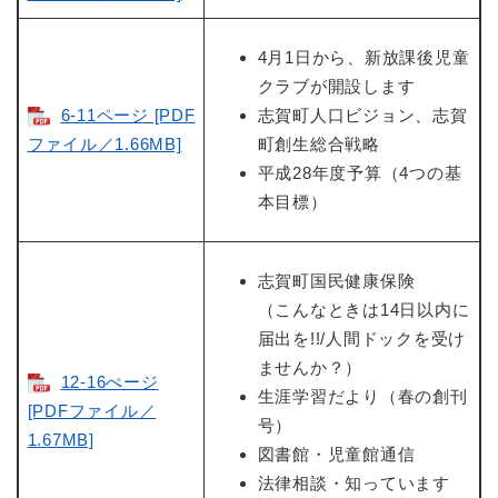
4月1日から、新放課後児童
クラブが開設します
6-11ページ [PDF
志賀町人口ビジョン、志賀
ファイル／1.66MB]
町創生総合戦略
平成28年度予算（4つの基
本目標）
志賀町国民健康保険
（こんなときは14日以内に
届出を!!/人間ドックを受け
ませんか？）
12-16ぺージ
生涯学習だより（春の創刊
[PDFファイル／
号）
1.67MB]
図書館・児童館通信
法律相談・知っています