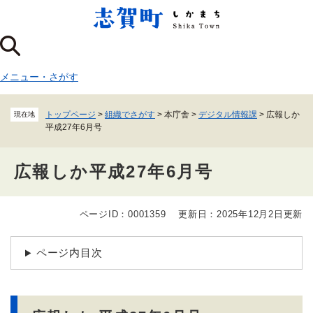
ペ
メニューを飛ばして本文へ
ー
ジ
の
先
メニュー
・
さがす
頭
で
す
トップページ
>
組織でさがす
>
本庁舎
>
デジタル情報課
>
広報しか
現在地
。
平成27年6月号
広報しか平成27年6月号
ページID：0001359
更新日：2025年12月2日更新
本
文
ページ内目次