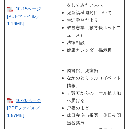
をしてみたい人へ
10-15ページ
児童福祉週間について
[PDFファイル／
生涯学習だより
1.19MB]
教育志学（教育長ホットニ
ュース）
法律相談
健康カレンダー掲示板
図書館、児童館
なかのとりっぷ（イベント
情報）
志賀町からのエール被災地
16-20ぺージ
へ届ける
[PDFファイル／
戸籍のまど
1.87MB]
休日在宅当番医 休日夜間
当番薬局