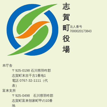
志
賀
町
法人番号
7000020173843
役
場
本庁舎
〒925-0198 石川県羽咋郡
志賀町末吉千古1番地1
電話 0767-32-1111（代
表）
富来支所
〒925-0498 石川県羽咋郡
志賀町富来領家町甲の10番
地