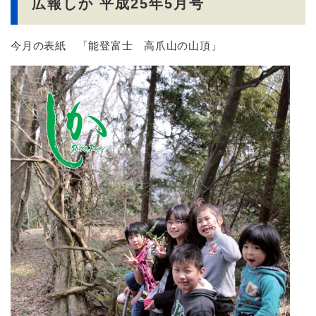
広報しか 平成25年5月号
今月の表紙 「能登富士 高爪山の山頂」