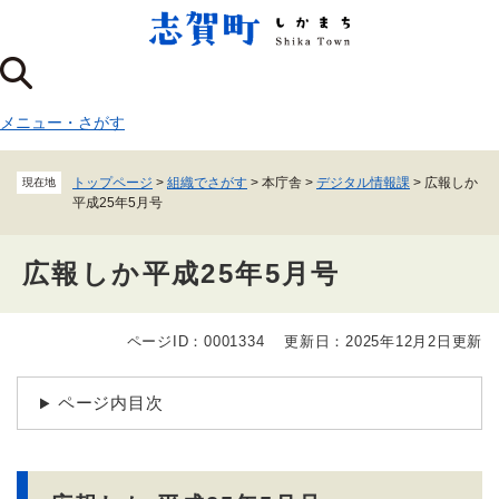
ペ
メニューを飛ばして本文へ
ー
ジ
の
先
メニュー
・
さがす
頭
で
す
トップページ
>
組織でさがす
>
本庁舎
>
デジタル情報課
>
広報しか
現在地
。
平成25年5月号
広報しか平成25年5月号
ページID：0001334
更新日：2025年12月2日更新
本
文
ページ内目次