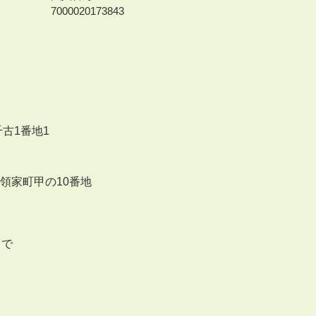
7000020173843
千古1番地1
来領家町甲の10番地
まで