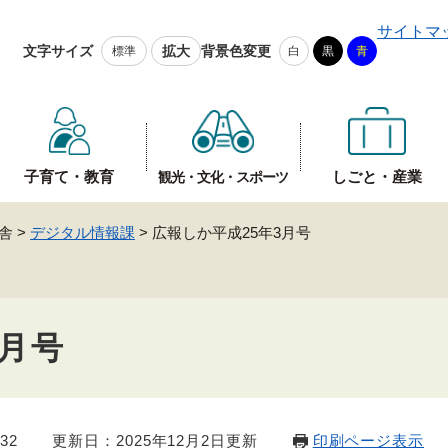
メニューを飛ばして本文へ
サイトマ
文字サイズ
拡大
背景色変更
標準
白
黒
青
子育て・教育
しごと・産業
観光・文化・スポーツ
舎
>
デジタル情報課
>
広報しか平成25年3月号
3月号
32
更新日：2025年12月2日更新
印刷ページ表示