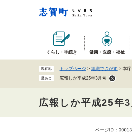
ペ
ー
ジ
の
先
頭
で
くらし・手続き
健康・医療・福祉
す
。
トップページ
>
組織でさがす
>
本庁
現在地
広報しか平成25年3月号
足あと
広報しか平成25年
ページID：00013
本