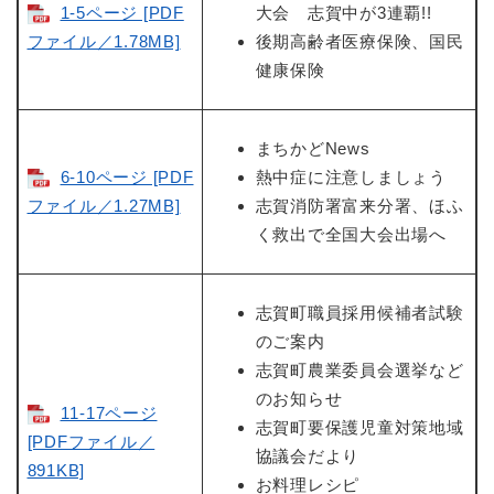
1-5ページ [PDF
大会 志賀中が3連覇!!
ファイル／1.78MB]
後期高齢者医療保険、国民
健康保険
まちかどNews
6-10ページ [PDF
熱中症に注意しましょう
ファイル／1.27MB]
志賀消防署富来分署、ほふ
く救出で全国大会出場へ
志賀町職員採用候補者試験
のご案内
志賀町農業委員会選挙など
のお知らせ
11-17ページ
志賀町要保護児童対策地域
[PDFファイル／
協議会だより
891KB]
お料理レシピ