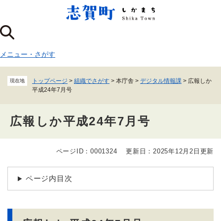
ペ
メニューを飛ばして本文へ
ー
ジ
の
先
メニュー
・
さがす
頭
で
す
トップページ
>
組織でさがす
>
本庁舎
>
デジタル情報課
>
広報しか
現在地
。
平成24年7月号
広報しか平成24年7月号
ページID：0001324
更新日：2025年12月2日更新
本
文
ページ内目次