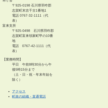
本庁舎
〒925-0198 石川県羽咋郡
志賀町末吉千古1番地1
電話 0767-32-1111（代
表）
富来支所
〒925-0498 石川県羽咋郡
志賀町富来領家町甲の10番
地
電話 0767-42-1111（代
表）
【業務時間】
平日 午前8時30分から午
後5時15分まで
（土・日・祝・年末年始を
除く）
アクセス
町政の組織・直通電話