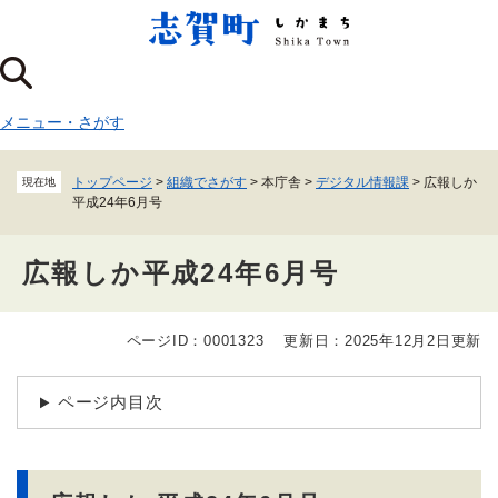
ペ
メニューを飛ばして本文へ
ー
ジ
の
先
メニュー
・
さがす
頭
で
す
トップページ
>
組織でさがす
>
本庁舎
>
デジタル情報課
>
広報しか
現在地
。
平成24年6月号
広報しか平成24年6月号
ページID：0001323
更新日：2025年12月2日更新
本
文
ページ内目次