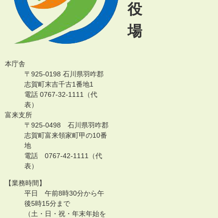
役
場
本庁舎
〒925-0198 石川県羽咋郡
志賀町末吉千古1番地1
電話 0767-32-1111（代
表）
富来支所
〒925-0498 石川県羽咋郡
志賀町富来領家町甲の10番
地
電話 0767-42-1111（代
表）
【業務時間】
平日 午前8時30分から午
後5時15分まで
（土・日・祝・年末年始を