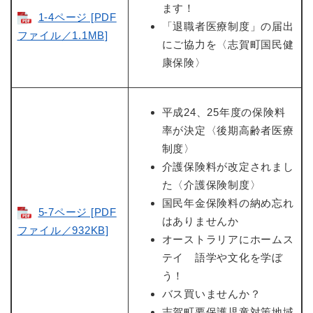
ます！
1-4ページ [PDF
「退職者医療制度」の届出
ファイル／1.1MB]
にご協力を〈志賀町国民健
康保険〉
平成24、25年度の保険料
率が決定〈後期高齢者医療
制度〉
介護保険料が改定されまし
た〈介護保険制度〉
国民年金保険料の納め忘れ
5-7ページ [PDF
はありませんか
ファイル／932KB]
オーストラリアにホームス
テイ 語学や文化を学ぼ
う！
バス買いませんか？
志賀町要保護児童対策地域