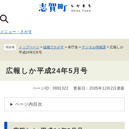
ペ
メニューを飛ばして本文へ
ー
ジ
の
先
メニュー
・
さがす
頭
で
す
トップページ
>
組織でさがす
>
本庁舎
>
デジタル情報課
>
広報しか
現在地
。
平成24年5月号
広報しか平成24年5月号
ページID：0001322
更新日：2025年12月2日更新
本
文
ページ内目次