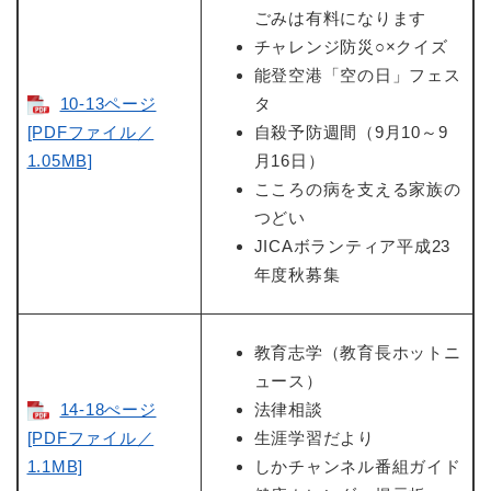
ごみは有料になります
チャレンジ防災○×クイズ
能登空港「空の日」フェス
10-13ページ
タ
[PDFファイル／
自殺予防週間（9月10～9
1.05MB]
月16日）
こころの病を支える家族の
つどい
JICAボランティア平成23
年度秋募集
教育志学（教育長ホットニ
ュース）
14-18ぺージ
法律相談
[PDFファイル／
生涯学習だより
1.1MB]
しかチャンネル番組ガイド