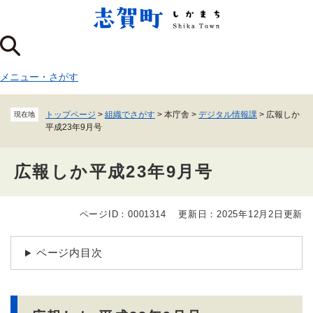
ペ
メニューを飛ばして本文へ
ー
ジ
の
先
メニュー
・
さがす
頭
で
す
トップページ
>
組織でさがす
>
本庁舎
>
デジタル情報課
>
広報しか
現在地
。
平成23年9月号
広報しか平成23年9月号
ページID：0001314
更新日：2025年12月2日更新
本
文
ページ内目次