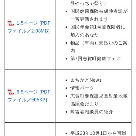
登やっちゃ祭り）
国民健康保険被保険者証が
一斉更新されます
1-5ページ [PDF
国民年金第1号被保険者に
ファイル／2.08MB]
加入のあなた
物品（車両）売払いのご案
内
第7回志賀町健康フェア
まちかどNews
情報パーク
6-9ページ [PDF
志賀町要保護児童対策地域
ファイル／905KB]
協議会だより
障害者相談員の紹介
平成23年10月1日から可燃