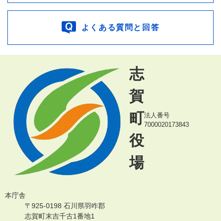
よくある質問と回答
志
賀
町
法人番号
7000020173843
役
場
本庁舎
〒925-0198 石川県羽咋郡
志賀町末吉千古1番地1