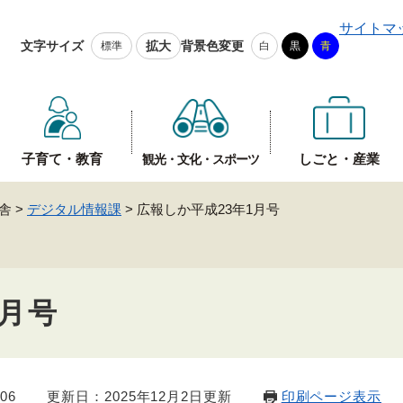
メニューを飛ばして本文へ
サイトマ
文字サイズ
拡大
背景色変更
標準
白
黒
青
子育て・教育
しごと・産業
観光・文化・スポーツ
舎
>
デジタル情報課
>
広報しか平成23年1月号
1月号
06
更新日：2025年12月2日更新
印刷ページ表示