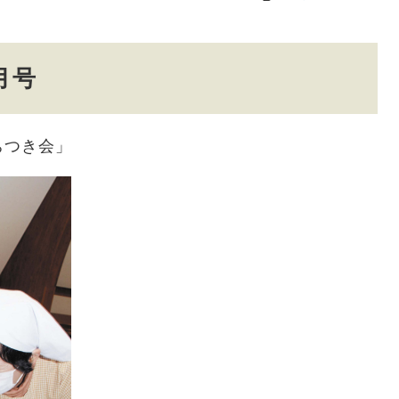
月号
ちつき会」