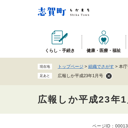
ペ
ー
ジ
の
先
頭
で
くらし・手続き
健康・医療・福祉
す
。
トップページ
>
組織でさがす
>
本庁
現在地
広報しか平成23年1月号
足あと
広報しか平成23年
ページID：00013
本