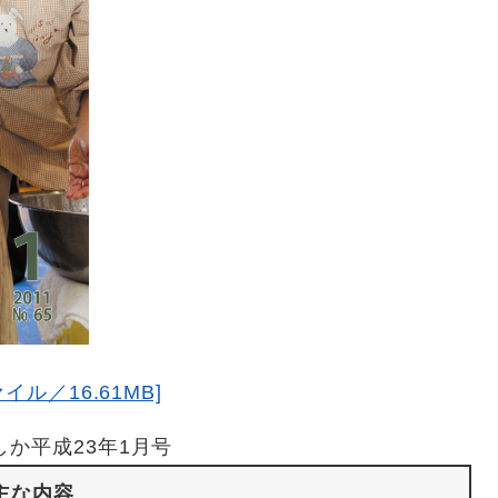
イル／16.61MB]
しか平成23年1月号
主な内容