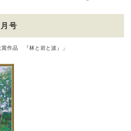
2月号
大賞作品 『林と岩と波』」