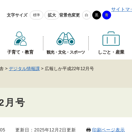
メニューを飛ばして本文へ
サイトマ
文字サイズ
拡大
背景色変更
標準
白
黒
青
子育て・教育
しごと・産業
観光・文化・スポーツ
舎
>
デジタル情報課
>
広報しか平成22年12月号
2月号
05
更新日：2025年12月2日更新
印刷ページ表示