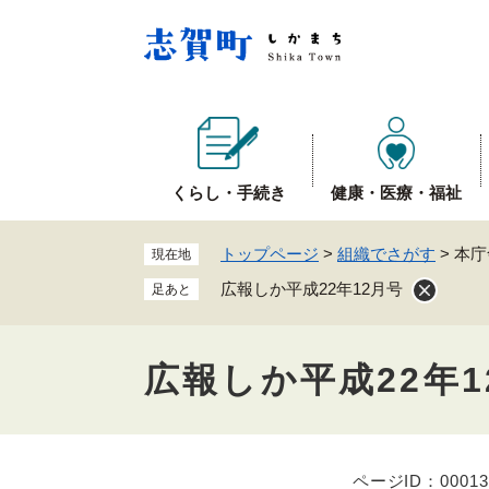
ペ
ー
ジ
の
先
頭
で
くらし・手続き
健康・医療・福祉
す
。
トップページ
>
組織でさがす
>
本庁
現在地
広報しか平成22年12月号
足あと
広報しか平成22年1
ページID：00013
本