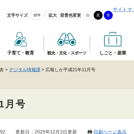
メニューを飛ばして本文へ
サイトマ
文字サイズ
拡大
背景色変更
標準
白
黒
青
子育て・教育
しごと・産業
観光・文化・スポーツ
舎
>
デジタル情報課
>
広報しか平成21年11月号
1月号
92
更新日：2025年12月2日更新
印刷ページ表示