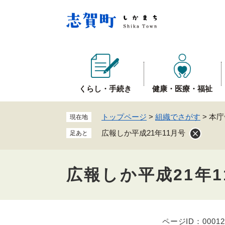
ペ
ー
ジ
の
先
頭
で
くらし・手続き
健康・医療・福祉
す
。
トップページ
>
組織でさがす
>
本庁
現在地
広報しか平成21年11月号
足あと
広報しか平成21年1
ページID：00012
本