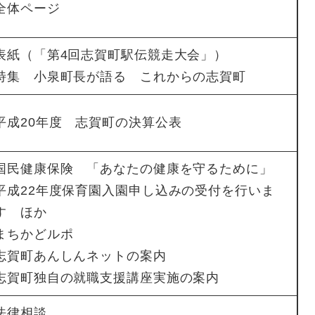
全体ページ
表紙（「第4回志賀町駅伝競走大会」）
特集 小泉町長が語る これからの志賀町
平成20年度 志賀町の決算公表
国民健康保険 「あなたの健康を守るために」
平成22年度保育園入園申し込みの受付を行いま
す ほか
まちかどルポ
志賀町あんしんネットの案内
志賀町独自の就職支援講座実施の案内
法律相談