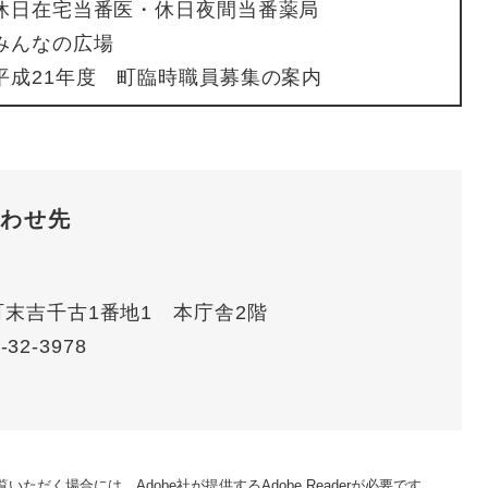
休日在宅当番医・休日夜間当番薬局
みんなの広場
平成21年度 町臨時職員募集の案内
わせ先
賀町末吉千古1番地1 本庁舎2階
-32-3978
いただく場合には、Adobe社が提供するAdobe Readerが必要です。