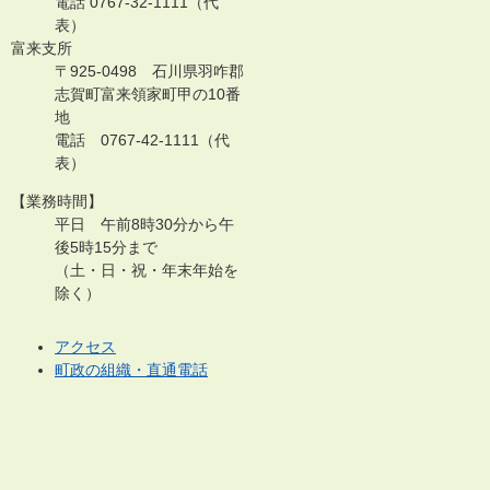
電話 0767-32-1111（代
表）
富来支所
〒925-0498 石川県羽咋郡
志賀町富来領家町甲の10番
地
電話 0767-42-1111（代
表）
【業務時間】
平日 午前8時30分から午
後5時15分まで
（土・日・祝・年末年始を
除く）
アクセス
町政の組織・直通電話