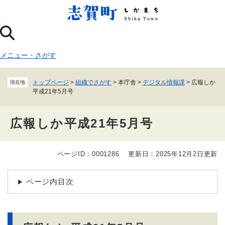
ペ
メニューを飛ばして本文へ
ー
ジ
の
先
メニュー
・
さがす
頭
で
す
トップページ
>
組織でさがす
>
本庁舎
>
デジタル情報課
>
広報しか
現在地
。
平成21年5月号
広報しか平成21年5月号
ページID：0001286
更新日：2025年12月2日更新
本
文
ページ内目次