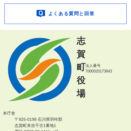
よくある質問と回答
志
賀
町
法人番号
7000020173843
役
場
本庁舎
〒925-0198 石川県羽咋郡
志賀町末吉千古1番地1