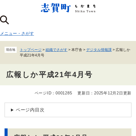
ペ
メニューを飛ばして本文へ
ー
ジ
の
先
メニュー
・
さがす
頭
で
す
トップページ
>
組織でさがす
>
本庁舎
>
デジタル情報課
>
広報しか
現在地
。
平成21年4月号
広報しか平成21年4月号
ページID：0001285
更新日：2025年12月2日更新
本
文
ページ内目次