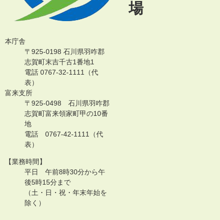
場
本庁舎
〒925-0198 石川県羽咋郡
志賀町末吉千古1番地1
電話 0767-32-1111（代
表）
富来支所
〒925-0498 石川県羽咋郡
志賀町富来領家町甲の10番
地
電話 0767-42-1111（代
表）
【業務時間】
平日 午前8時30分から午
後5時15分まで
（土・日・祝・年末年始を
除く）