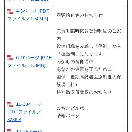
4-5ページ [PDF
定額給付金のお知らせ
ファイル／1.58MB]
志賀町臨時職員登録制度のご案
内
役場組織を改編し「係制」から
「担当制」になります
6-10ページ [PDF
わが町の食育通信
ファイル／1.3MB]
あなたの健康を守るために
国保・後期高齢者医療制度の保
険税（料）
特別徴収仮徴収のお知らせ
11-13ページ
まちかどルポ
[PDFファイル／
情報パーク
823KB]
14-15ページ