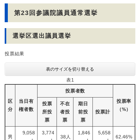
第23回参議院議員通常選挙
選挙区選出議員選挙
投票結果
表のサイズを切り替える
表1
投票者数
区
当日有
投票率
投票
不在
期日
分
権者数
（%）
所投
者投
前投
投票計
票
票
票
9,058
3,774
1,846
5,658
男
38人
62.46%