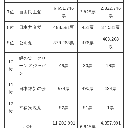
6,651.746
2,822.746
7位
自由民主党
3,829票
票
票
8位
日本共産党
488.581票
451票
37.581票
403.268
9位
公明党
879.268票
476票
票
緑の党 グリ
10
ーンズジャパ
49票
30票
19票
位
ン
11
日本維新の会
674票
490票
184票
位
12
幸福実現党
52票
51票
1票
位
11,202.991
4,357.991
小計
6,845票