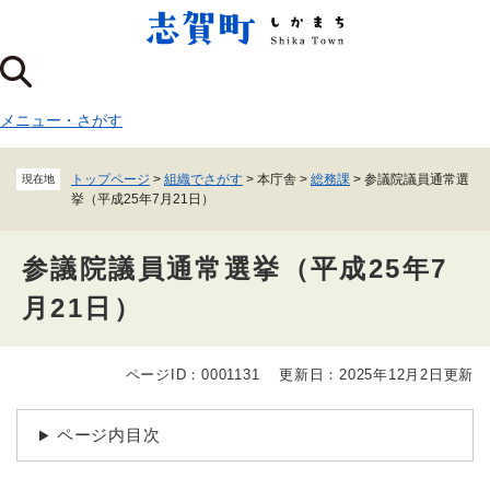
ペ
メニューを飛ばして本文へ
ー
ジ
の
先
メニュー
・
さがす
頭
で
す
トップページ
>
組織でさがす
>
本庁舎
>
総務課
>
参議院議員通常選
現在地
。
挙（平成25年7月21日）
参議院議員通常選挙（平成25年7
月21日）
ページID：0001131
更新日：2025年12月2日更新
本
文
ページ内目次