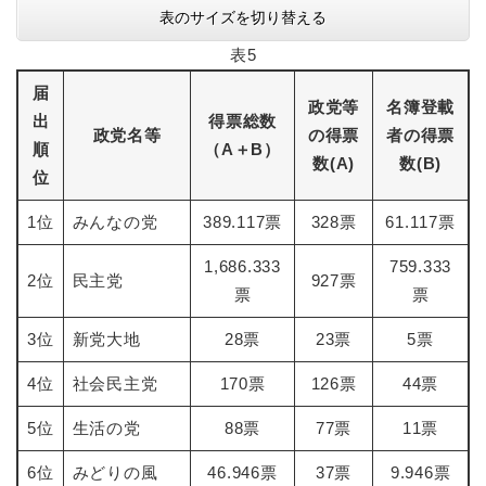
表のサイズを切り替える
表5
届
政党等
名簿登載
出
得票総数
政党名等
の得票
者の得票
順
（A＋B）
数(A)
数(B)
位
1位
みんなの党
389.117票
328票
61.117票
1,686.333
759.333
2位
民主党
927票
票
票
3位
新党大地
28票
23票
5票
4位
社会民主党
170票
126票
44票
5位
生活の党
88票
77票
11票
6位
みどりの風
46.946票
37票
9.946票