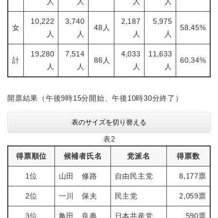
人
人
人
人
10,222
3,740
2,187
5,975
女
48人
58.45%
人
人
人
人
19,280
7,514
4,033
11,633
計
86人
60.34%
人
人
人
人
開票結果（午後9時15分開始、午後10時30分終了）
表のサイズを切り替える
表2
得票順位
候補者氏名
党派名
得票数
1位
山田 修路
自由民主党
8,177票
2位
一川 保夫
民主党
2,059票
3位
亀田 良典
日本共産党
590票