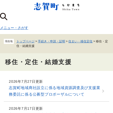
ペ
メニューを飛ばして本文へ
ー
ジ
の
先
メニュー
・
さがす
頭
で
す
トップページ
>
手続き・申請・証明
>
住まい・移住定住
>
移住・定
現在地
。
住・結婚支援
移住・定住・結婚支援
本
2026年7月27日更新
文
志賀町地域商社設立に係る地域資源調査及び支援業
務委託に係る公募型プロポーザルについて
2026年7月17日更新