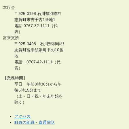
本庁舎
〒925-0198 石川県羽咋郡
志賀町末吉千古1番地1
電話 0767-32-1111（代
表）
富来支所
〒925-0498 石川県羽咋郡
志賀町富来領家町甲の10番
地
電話 0767-42-1111（代
表）
【業務時間】
平日 午前8時30分から午
後5時15分まで
（土・日・祝・年末年始を
除く）
アクセス
町政の組織・直通電話