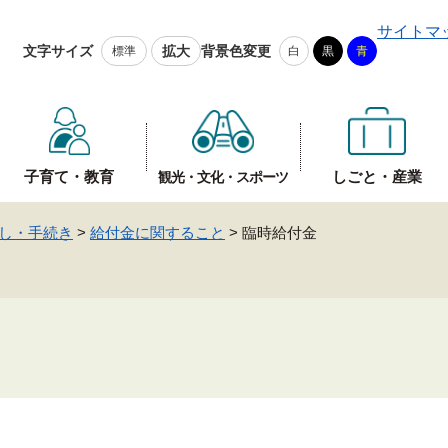
メニューを飛ばして本文へ
サイトマ
文字サイズ
拡大
背景色変更
標準
白
黒
青
子育て・教育
しごと・産業
観光・文化・スポーツ
し・手続き
>
給付金に関すること
>
臨時給付金