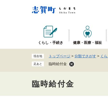
ペ
ー
ジ
の
先
頭
で
くらし・手続き
健康・医療・福祉
す
。
トップページ
>
分類でさがす
>
くら
現在地
臨時給付金
足あと
臨時給付金
本