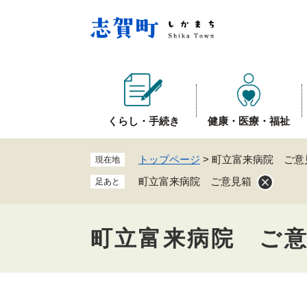
ペ
ー
ジ
の
先
頭
で
くらし・手続き
健康・医療・福祉
す
。
トップページ
>
町立富来病院 ご意
現在地
町立富来病院 ご意見箱
足あと
町立富来病院 ご
本