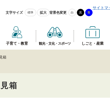
メニューを飛ばして本文へ
サイトマ
文字サイズ
拡大
背景色変更
標準
白
黒
青
子育て・教育
しごと・産業
観光・文化・スポーツ
見箱
意見箱