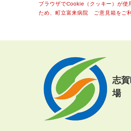
ブラウザでCookie（クッキー）が
文
ため、町立富来病院 ご意見箱をご
志賀
場