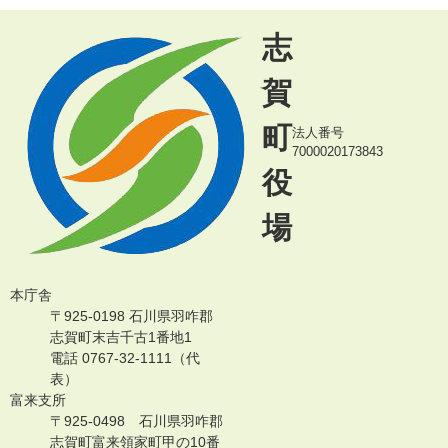
志
賀
町
法人番号
7000020173843
役
場
本庁舎
〒925-0198 石川県羽咋郡
志賀町末吉千古1番地1
電話 0767-32-1111（代
表）
富来支所
〒925-0498 石川県羽咋郡
志賀町富来領家町甲の10番