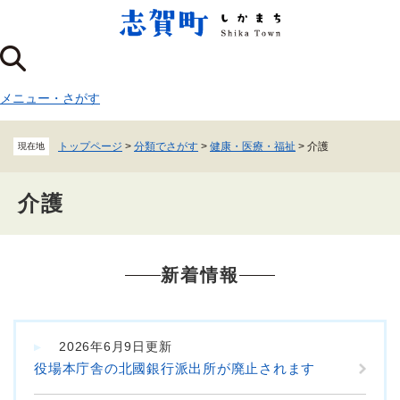
ペ
メニューを飛ばして本文へ
ー
ジ
の
先
メニュー
・
さがす
頭
で
す
トップページ
>
分類でさがす
>
健康・医療・福祉
>
介護
現在地
。
介護
本
新着情報
文
2026年6月9日更新
役場本庁舎の北國銀行派出所が廃止されます