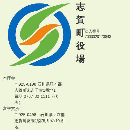
志
賀
町
法人番号
7000020173843
役
場
本庁舎
〒925-0198 石川県羽咋郡
志賀町末吉千古1番地1
電話 0767-32-1111（代
表）
富来支所
〒925-0498 石川県羽咋郡
志賀町富来領家町甲の10番
地