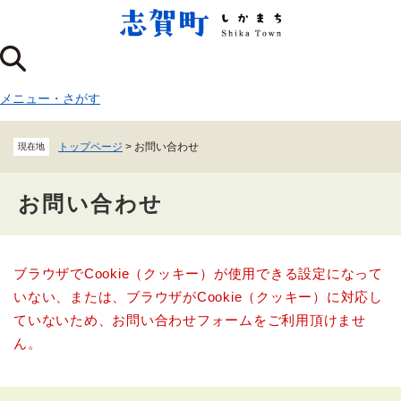
ペ
メニューを飛ばして本文へ
ー
ジ
の
先
メニュー
・
さがす
頭
で
す
トップページ
>
お問い合わせ
現在地
。
お問い合わせ
本
ブラウザでCookie（クッキー）が使用できる設定になって
文
いない、または、ブラウザがCookie（クッキー）に対応し
ていないため、お問い合わせフォームをご利用頂けませ
ん。