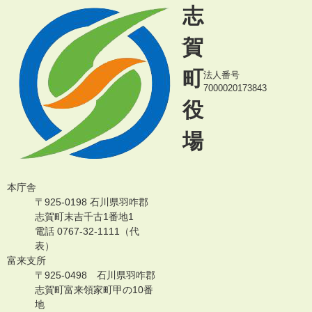
志
賀
町
法人番号
7000020173843
役
場
本庁舎
〒925-0198 石川県羽咋郡
志賀町末吉千古1番地1
電話 0767-32-1111（代
表）
富来支所
〒925-0498 石川県羽咋郡
志賀町富来領家町甲の10番
地