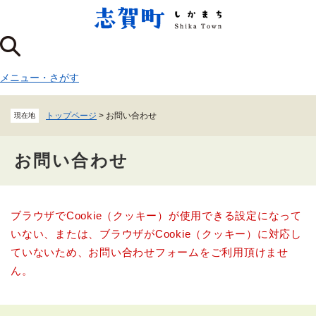
ペ
メニューを飛ばして本文へ
ー
ジ
の
先
メニュー
・
さがす
頭
で
す
トップページ
>
お問い合わせ
現在地
。
お問い合わせ
本
ブラウザでCookie（クッキー）が使用できる設定になって
文
いない、または、ブラウザがCookie（クッキー）に対応し
ていないため、お問い合わせフォームをご利用頂けませ
ん。