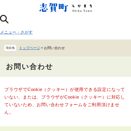
ペ
メニューを飛ばして本文へ
ー
ジ
の
先
メニュー
・
さがす
頭
で
す
トップページ
>
お問い合わせ
現在地
。
お問い合わせ
本
ブラウザでCookie（クッキー）が使用できる設定になって
文
いない、または、ブラウザがCookie（クッキー）に対応し
ていないため、お問い合わせフォームをご利用頂けませ
ん。