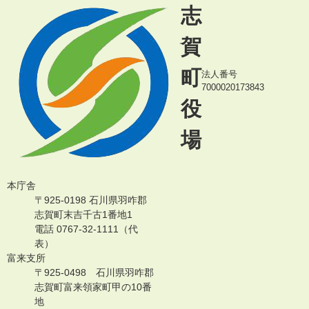
志
賀
町
法人番号
7000020173843
役
場
本庁舎
〒925-0198 石川県羽咋郡
志賀町末吉千古1番地1
電話 0767-32-1111（代
表）
富来支所
〒925-0498 石川県羽咋郡
志賀町富来領家町甲の10番
地