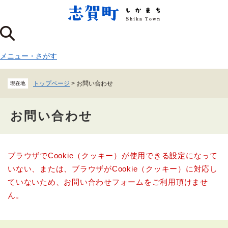
ペ
メニューを飛ばして本文へ
ー
ジ
の
先
メニュー
・
さがす
頭
で
す
トップページ
>
お問い合わせ
現在地
。
お問い合わせ
本
ブラウザでCookie（クッキー）が使用できる設定になって
文
いない、または、ブラウザがCookie（クッキー）に対応し
ていないため、お問い合わせフォームをご利用頂けませ
ん。