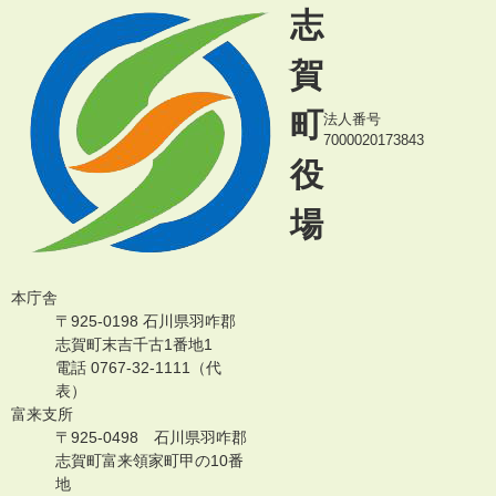
志
賀
町
法人番号
7000020173843
役
場
本庁舎
〒925-0198 石川県羽咋郡
志賀町末吉千古1番地1
電話 0767-32-1111（代
表）
富来支所
〒925-0498 石川県羽咋郡
志賀町富来領家町甲の10番
地