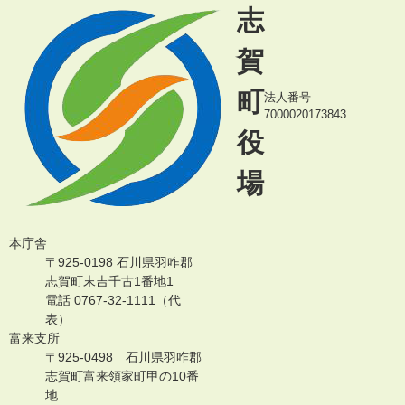
志
賀
町
法人番号
7000020173843
役
場
本庁舎
〒925-0198 石川県羽咋郡
志賀町末吉千古1番地1
電話 0767-32-1111（代
表）
富来支所
〒925-0498 石川県羽咋郡
志賀町富来領家町甲の10番
地