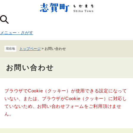
ペ
メニューを飛ばして本文へ
ー
ジ
の
先
メニュー
・
さがす
頭
で
す
トップページ
>
お問い合わせ
現在地
。
お問い合わせ
本
ブラウザでCookie（クッキー）が使用できる設定になって
文
いない、または、ブラウザがCookie（クッキー）に対応し
ていないため、お問い合わせフォームをご利用頂けませ
ん。